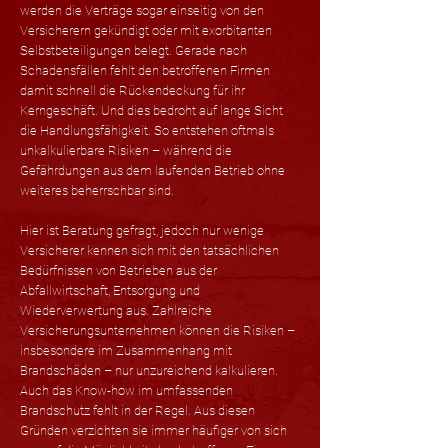
werden die Verträge sogar einseitig von den
Versicherern gekündigt oder mit exorbitanten
Selbstbeteiligungen belegt. Gerade nach
Schadensfällen fehlt den betroffenen Firmen
damit schnell die Rückendeckung für ihr
Kerngeschäft. Und dies bedroht auf lange Sicht
die Handlungsfähigkeit. So entstehen oftmals
unkalkulierbare Risiken – während die
Gefährdungen aus dem laufenden Betrieb ohne
weiteres beherrschbar sind.
Hier ist Beratung gefragt, jedoch nur wenige
Versicherer kennen sich mit den tatsächlichen
Bedürfnissen von Betrieben aus der
Abfallwirtschaft, Entsorgung und
Wiederverwertung aus. Zahlreiche
Versicherungsunternehmen können die Risiken –
insbesondere im Zusammenhang mit
Brandschäden – nur unzureichend kalkulieren.
Auch das Know-how im umfassenden
Brandschutz fehlt in der Regel. Aus diesen
Gründen verzichten sie immer häufiger von sich