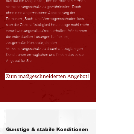
aus auf die Möglichkeit, den betroffenen Firmen
Versicherungsschutz zu gewährleisten. Doch
ohne eine angemessene Absicherung der
Personen-, Sach- und Vermögensschäden lässt
sich die Geschäftstätigkeit heutzutage nicht mehr
verantwortungsvoll aufrechterhalten. Wir kennen
die individuellen Lösungen für flexible,
zeitgemäße Konzepte, die den
Versicherungsschutz zu dauerhaft tragfähigen
Konditionen ermöglichen und finden das beste
Angebot für Sie.
Zum maßgeschneiderten Angebot!
Günstige & stabile Konditionen