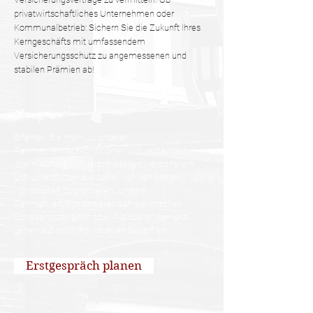
privatwirtschaftliches Unternehmen oder
Kommunalbetrieb: Sichern Sie die Zukunft Ihres
Kerngeschäfts mit umfassendem
Versicherungsschutz zu angemessenen und
stabilen Prämien ab!
Erfahren Sie mehr zu unseren
Rahmenvertragskonditionen: Wir verhandeln in
Ihrem Auftrag mit verschiedenen Versicherern
und unterstützen Sie dabei, von den besten
Konditionen zu profitieren. Unsere
Rahmenverträge basieren auf realistischen
Schadensszenarien bzw. Risikoanalysen und
gehen auf Ihren individuellen Bedarf ein.
Erstgespräch planen