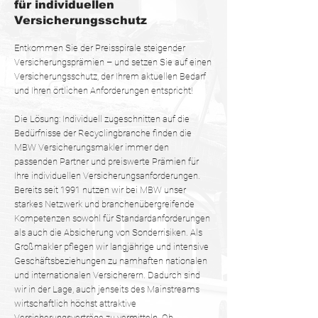
für individuellen
Versicherungsschutz
Entkommen Sie der Preisspirale steigender
Versicherungsprämien – und setzen Sie auf einen
Versicherungsschutz, der Ihrem aktuellen Bedarf
und Ihren örtlichen Anforderungen entspricht!
Die Lösung: Individuell zugeschnitten auf die
Bedürfnisse der Recyclingbranche finden die
MBW Versicherungsmakler immer den
passenden Partner und preiswerte Prämien für
Ihre individuellen Versicherungsanforderungen.
Bereits seit 1991 nutzen wir bei MBW unser
starkes Netzwerk und branchenübergreifende
Kompetenzen sowohl für Standardanforderungen
als auch die Absicherung von Sonderrisiken. Als
Großmakler pflegen wir langjährige und intensive
Geschäftsbeziehungen zu namhaften nationalen
und internationalen Versicherern. Dadurch sind
wir in der Lage, auch jenseits des Mainstreams
wirtschaftlich höchst attraktive
Versicherungsverträge zu vermitteln. Ob