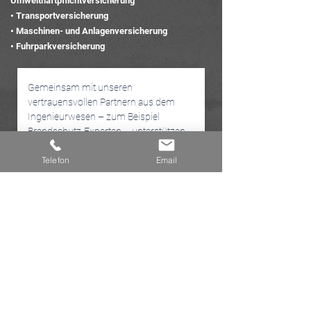
Umwelthaftpflichtversicherung
• Transportversicherung
• Maschinen- und Anlagenversicherung
• Fuhrparkversicherun
g
Gemeinsam mit unseren
vertrauensvollen Partnern aus dem
Ingenieurwesen – zum Beispiel
Brandschutz-Experten – unterstützen
wir Sie bei der Erfüllung aller
Telefon
Email
gesetzlicher Vorgaben und der
Auflagen Ihrer Versicherung in jeglicher
technischer und organisatorischer
Hinsicht.
Unser ganzheitliches Angebot
beinhaltet umfassende
Beratungsleistungen – von der
Risikoanalyse über die