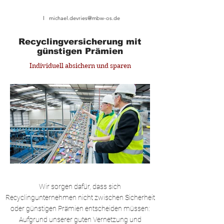
MBW Versicherungsmakler
I Telefon
05409 8048018
I
michael.devries@mbw-os.de
Recyclingversicherung mit
günstigen Prämien
Individuell absichern und sparen
Wir sorgen dafür, dass sich
Recyclingunternehmen nicht zwischen Sicherheit
oder günstigen Prämien entscheiden müssen:
Aufgrund unserer guten Vernetzung und