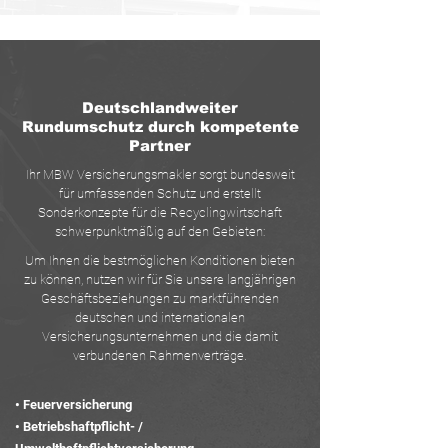
Deutschlandweiter
Rundumschutz durch kompetente
Part
ner
Ihr MBW Versicherungsmakler sorgt bundesweit
für umfassenden Schutz und erstellt
Sonderkonzepte für die Recyclingwirtschaft
schwerpunktmäßig auf den Gebieten:
Um Ihnen die bestmöglichen Konditionen bieten
zu können, nutzen wir für Sie unsere langjährigen
Geschäftsbeziehungen zu marktführenden
deutschen und internationalen
Versicherungsunternehmen und die damit
verbundenen Rahmenverträge.
• Feuerversicherung
• Betriebshaftpflicht- /