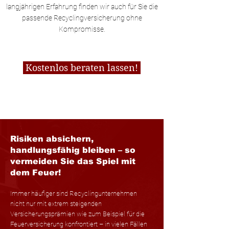
langjährigen Erfahrung finden wir auch für Sie die
passende Recyclingversicherung ohne
Kompromisse.
Kostenlos beraten lassen!
Risiken absichern,
handlungsfähig bleiben
– so
vermeiden Sie das Spiel mit
dem Feuer!
Immer häufiger sind Recyclingunternehmen
nicht nur mit extrem steigenden
Versicherungsprämien wie zum Beispiel für die
Feuerversicherung konfrontiert – in vielen Fällen